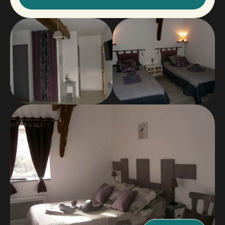
qualité
, d'une
salle de bain privative moderne avec
douche
, de sanitaires séparés et de tout le confort
attendu pour un séjour reposant dans le
Lot.
La petite
touche de lavande
dans la chambre
Côté
Colline
est un clin d'oeil à la culture de cette plante
qui revient
progressivement
dans la région.
Parfait pour les familles ou les groupes jusqu'à
quatre personnes
, la chambre Côté Colline allie
espace, confort et ambiance chaleureuse pour un
séjour mémorable en
chambres d'hôtes dans le Lot.