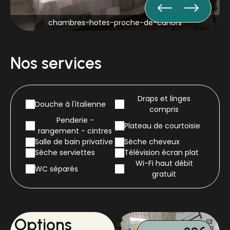
chambres-hotes-proche-de-cahors
Nos services
Draps et linges
Douche à l'italienne
compris
Penderie -
Plateau de courtoisie
rangement - cintres
Salle de bain privative
Sèche cheveux
Sèche serviettes
Télévision écran plat
Wi-Fi haut débit
WC séparés
gratuit
Options