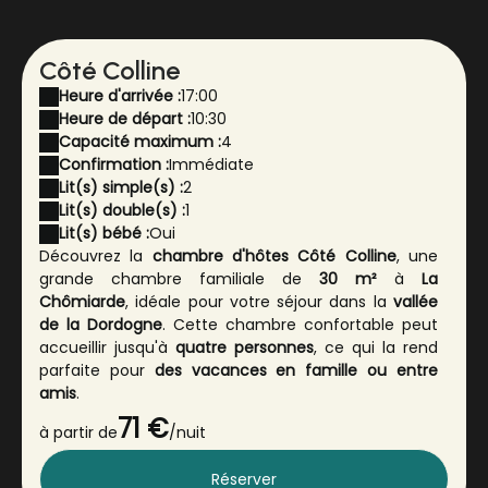
Côté Colline
Heure d'arrivée :
17:00
Heure de départ :
10:30
Capacité maximum :
4
Confirmation :
Immédiate
Lit(s) simple(s) :
2
Lit(s) double(s) :
1
Lit(s) bébé :
Oui
Découvrez la
chambre d'hôtes Côté Colline
, une
grande chambre familiale de
30 m²
à
La
Chômiarde
, idéale pour votre séjour dans la
vallée
de la Dordogne
. Cette chambre confortable peut
accueillir jusqu'à
quatre personnes
, ce qui la rend
parfaite pour
des vacances en famille ou entre
amis
.
71 €
La chambre
Côté Colline
dispose de
deux espaces
à partir de
/nuit
séparés
communicants, offrant intimité et confort
pour tous les occupants. Elle est équipée de
lits de
Réserver